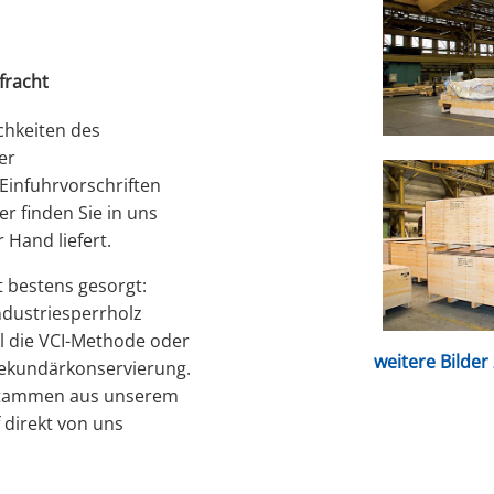
fracht
chkeiten des
er
Einfuhrvorschriften
r finden Sie in uns
 Hand liefert.
t bestens gesorgt:
ndustriesperrholz
l die VCI-Methode oder
weitere Bilde
Sekundärkonservierung.
 stammen aus unserem
 direkt von uns